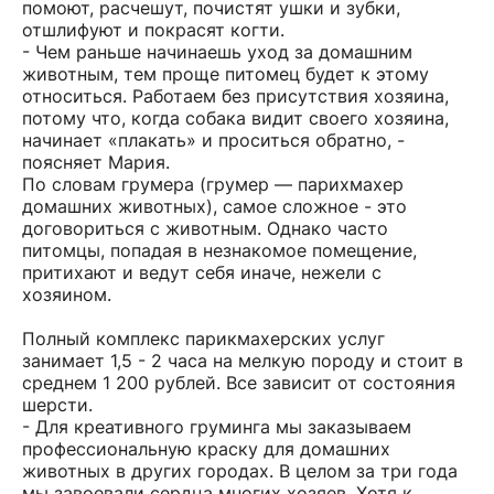
помоют, расчешут, почистят ушки и зубки,
отшлифуют и покрасят когти.
- Чем раньше начинаешь уход за домашним
животным, тем проще питомец будет к этому
относиться. Работаем без присутствия хозяина,
потому что, когда собака видит своего хозяина,
начинает «плакать» и проситься обратно, -
поясняет Мария.
По словам грумера (грумер — парихмахер
домашних животных), самое сложное - это
договориться с животным. Однако часто
питомцы, попадая в незнакомое помещение,
притихают и ведут себя иначе, нежели с
хозяином.
Полный комплекс парикмахерских услуг
занимает 1,5 - 2 часа на мелкую породу и стоит в
среднем 1 200 рублей. Все зависит от состояния
шерсти.
- Для креативного груминга мы заказываем
профессиональную краску для домашних
животных в других городах. В целом за три года
мы завоевали сердца многих хозяев. Хотя к