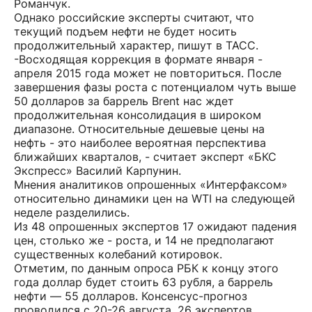
Романчук.
Однако российские эксперты считают, что
текущий подъем нефти не будет носить
продолжительный характер, пишут в ТАСС.
-Восходящая коррекция в формате января -
апреля 2015 года может не повториться. После
завершения фазы роста с потенциалом чуть выше
50 долларов за баррель Brent нас ждет
продолжительная консолидация в широком
диапазоне. Относительные дешевые цены на
нефть - это наиболее вероятная перспектива
ближайших кварталов, - считает эксперт «БКС
Экспресс» Василий Карпунин.
Мнения аналитиков опрошенных «Интерфаксом»
относительно динамики цен на WTI на следующей
неделе разделились.
Из 48 опрошенных экспертов 17 ожидают падения
цен, столько же - роста, и 14 не предполагают
существенных колебаний котировок.
Отметим, по данным опроса РБК к концу этого
года доллар будет стоить 63 рубля, а баррель
нефти — 55 долларов. Консенсус-прогноз
проводился с 20-26 августа, 26 экспертов