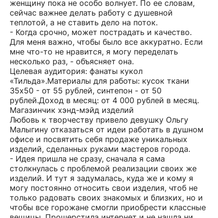
женщину пока не особо волнует. По ее словам,
сейчас важнее делать работу с душевной
теплотой, а не ставить дело на поток.
- Когда срочно, может пострадать и качество.
Для меня важно, чтобы было все аккуратно. Если
мне что-то не нравится, я могу переделать
несколько раз, - объясняет она.
Целевая аудитория: фанаты кукол
«Тильда».Материалы для работы: кусок ткани
35х50 - от 55 рублей, синтепон - от 50
рублей.Доход в месяц: от 4 000 рублей в месяц.
Магазинчик хэнд-мэйд изделий
Любовь к творчеству привело девушку Ольгу
Малыгину отказаться от идеи работать в душном
офисе и посвятить себя продаже уникальных
изделий, сделанных руками мастеров города.
- Идея пришла не сразу, сначала я сама
столкнулась с проблемой реализации своих же
изделий. И тут я задумалась, куда же и кому я
могу постоянно относить свои изделия, чтоб не
только радовать своих знакомых и близких, но и
чтобы все горожане смогли приобрести классные
вещицы. Прошерстила интернет и не нашла ни