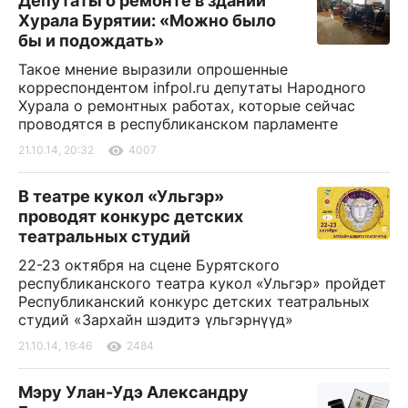
Депутаты о ремонте в здании
Хурала Бурятии: «Можно было
бы и подождать»
Такое мнение выразили опрошенные
корреспондентом infpol.ru депутаты Народного
Хурала о ремонтных работах, которые сейчас
проводятся в республиканском парламенте
21.10.14, 20:32
4007
В театре кукол «Ульгэр»
проводят конкурс детских
театральных студий
22-23 октября на сцене Бурятского
республиканского театра кукол «Ульгэр» пройдет
Республиканский конкурс детских театральных
студий «Зархайн шэдитэ үльгэрнүүд»
21.10.14, 19:46
2484
Мэру Улан-Удэ Александру