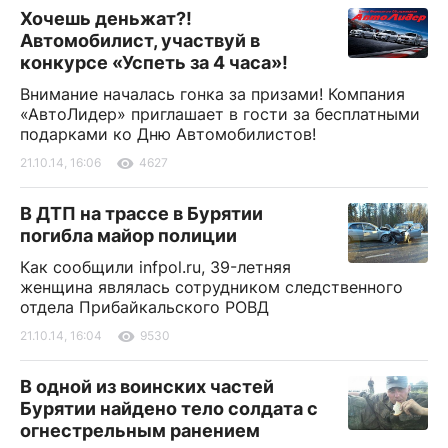
Хочешь деньжат?!
Автомобилист, участвуй в
конкурсе «Успеть за 4 часа»!
Внимание началась гонка за призами! Компания
«АвтоЛидер» приглашает в гости за бесплатными
подарками ко Дню Автомобилистов!
21.10.14, 16:06
4627
В ДТП на трассе в Бурятии
погибла майор полиции
Как сообщили infpol.ru, 39-летняя
женщина являлась сотрудником следственного
отдела Прибайкальского РОВД
21.10.14, 16:04
9530
В одной из воинских частей
Бурятии найдено тело солдата с
огнестрельным ранением