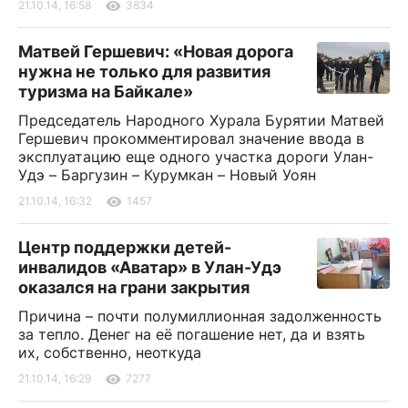
21.10.14, 16:58
3834
Матвей Гершевич: «Новая дорога
нужна не только для развития
туризма на Байкале»
Председатель Народного Хурала Бурятии Матвей
Гершевич прокомментировал значение ввода в
эксплуатацию еще одного участка дороги Улан-
Удэ – Баргузин – Курумкан – Новый Уоян
21.10.14, 16:32
1457
Центр поддержки детей-
инвалидов «Аватар» в Улан-Удэ
оказался на грани закрытия
Причина – почти полумиллионная задолженность
за тепло. Денег на её погашение нет, да и взять
их, собственно, неоткуда
21.10.14, 16:29
7277