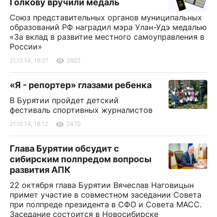
Голкову вручили медаль
Союз представительных органов муниципальных
образований РФ наградил мэра Улан-Удэ медалью
«За вклад в развитие местного самоуправления в
России»
21.10.14, 19:27
2922
«Я - репортер» глазами ребенка
В Бурятии пройдет детский
фестиваль спортивных журналистов
21.10.14, 18:12
2470
Глава Бурятии обсудит с
сибирским полпредом вопросы
развития АПК
22 октября глава Бурятии Вячеслав Наговицын
примет участие в совместном заседании Совета
при полпреде президента в СФО и Совета МАСС.
Заседание состоится в Новосибирске