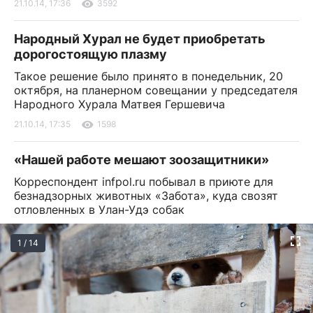
21.10.14, 17:36
3592
Народный Хурал не будет приобретать
дорогостоящую плазму
Такое решение было принято в понедельник, 20
октября, на планерном совещании у председателя
Народного Хурала Матвея Гершевича
21.10.14, 17:35
1598
«Нашей работе мешают зоозащитники»
Корреспондент infpol.ru побывал в приюте для
безнадзорных животных «Забота», куда свозят
отловленных в Улан-Удэ собак
1 / 14