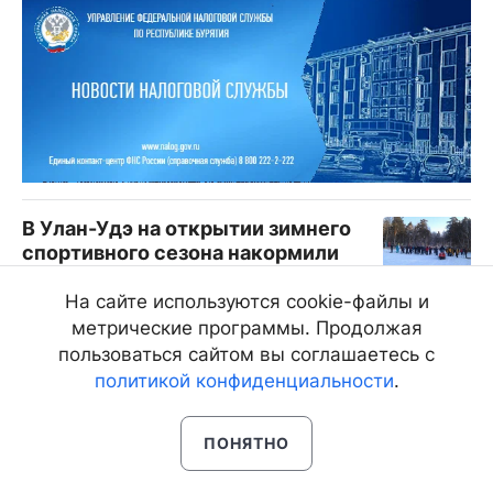
В Улан-Удэ на открытии зимнего
спортивного сезона накормили
бесплатной кашей
На сайте используются cookie-файлы и
09.12.12, 7:30
1984
метрические программы. Продолжая
пользоваться сайтом вы соглашаетесь с
политикой конфиденциальности
.
ПОНЯТНО