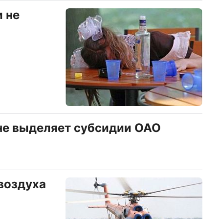
и не
не выделяет субсидии ОАО
 воздуха