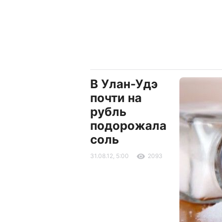
В Улан-Удэ
почти на
рубль
подорожала
соль
31.08.12, 5:00
2093