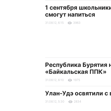
1 сентября школьник
смогут напиться
31.08.12, 6:15
3963
Республика Бурятия 
«Байкальская ППК»
31.08.12, 6:10
1975
Улан-Удэ освятили с
31.08.12, 5:30
2834