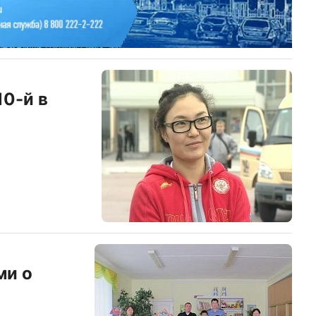
10-й в
ми о