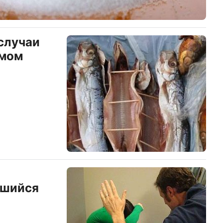
случаи
змом
вшийся