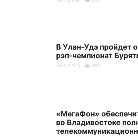
31.08.12, 8:20
2025
В Улан-Удэ пройдет 
рэп-чемпионат Бурят
31.08.12, 7:00
2907
«МегаФон» обеспечит
во Владивостоке по
телекоммуникационн