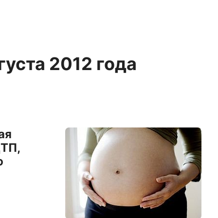
густа 2012 года
ая
ДТП,
ю