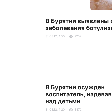
В Бурятии выявлены 
заболевания ботули
31.08.12, 4:50
2252
В Бурятии осужден
воспитатель, издева
над детьми
31.08.12, 4:20
3873