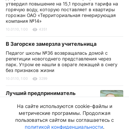
утвердил повышение на 15,1 процента тарифа на
горячую воду, которую поставляет в квартиры
горожан ОАО «Территориальная генерирующая
компания №14»
10.01.10, 1:00
4351
В Загорске замерзла учительница
Педагог школы №36 возвращалась домой с
репетиции новогоднего представления через
парк. Утром ее нашли в овраге лежащей в снегу
без признаков жизни
10.01.10, 1:00
3299
Лучший предприниматель
«Информ Полис» представляет
На сайте используются cookie-файлы и
рейтинг популярности самых
метрические программы. Продолжая
успешных деловых людей Бурятии в
2009 году
пользоваться сайтом вы соглашаетесь с
политикой конфиденциальности
.
10.01.10, 0:00
6387