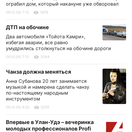
ограбил дом, который накануне уже обворовал
06.10.09, 7:15
1876
ДТП на обочине
Два автомобиля «Тойота Камри»,
избегая аварии, все равно
умудрились столкнуться на обочине дороги
06.10.09, 7:10
3544
Чанза должна меняться
Анна Субанова 20 лет занимается
музыкой и намерена сделать чанзу
по-настоящему народным
инструментом
06.10.09, 6:20
5229
Впервые в Улан-Удэ – вечеринка
молодых профессионалов Profi