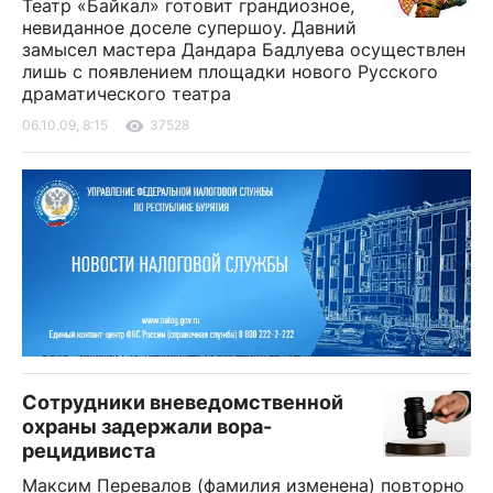
Театр «Байкал» готовит грандиозное,
невиданное доселе супершоу. Давний
замысел мастера Дандара Бадлуева осуществлен
лишь с появлением площадки нового Русского
драматического театра
06.10.09, 8:15
37528
Сотрудники вневедомственной
охраны задержали вора-
рецидивиста
Максим Перевалов (фамилия изменена) повторно