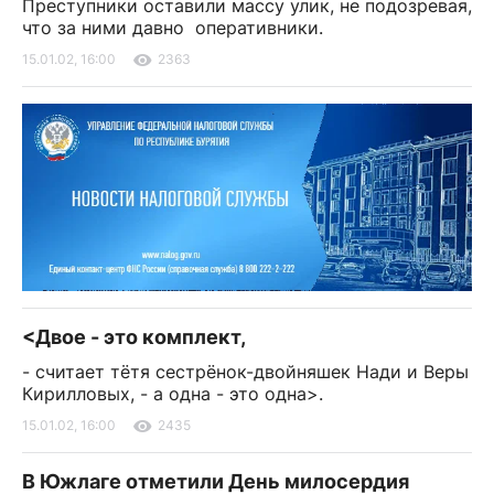
Преступники оставили массу улик, не подозревая,
что за ними давно оперативники.
15.01.02, 16:00
2363
<Двое - это комплект,
- считает тётя сестрёнок-двойняшек Нади и Веры
Кирилловых, - а одна - это одна>.
15.01.02, 16:00
2435
В Южлаге отметили День милосердия