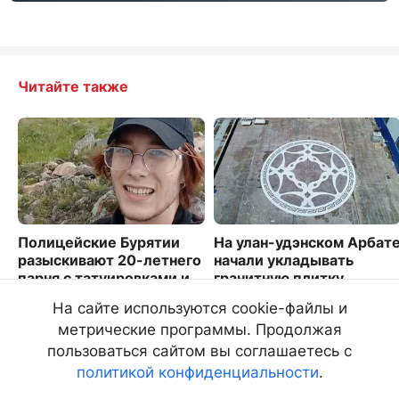
Читайте также
Полицейские Бурятии
На улан-удэнском Арбат
разыскивают 20-летнего
начали укладывать
парня с татуировками и
гранитную плитку
гитарой
1332
На сайте используются cookie-файлы и
4610
метрические программы. Продолжая
пользоваться сайтом вы соглашаетесь с
политикой конфиденциальности
.