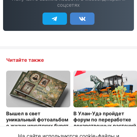
соцсетях
Читайте также
Вышел в свет
В Улан-Удэ пройдет
уникальный фотоальбом
форум по переработке
о жизни иркутских бурят
лекарственных растений
2244
4734
На сайте используются cookie-файлы и