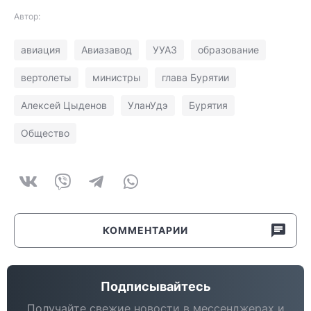
Автор:
авиация
Авиазавод
УУАЗ
образование
вертолеты
министры
глава Бурятии
Алексей Цыденов
УланУдэ
Бурятия
Общество
КОММЕНТАРИИ
Подписывайтесь
Получайте свежие новости в мессенджерах и