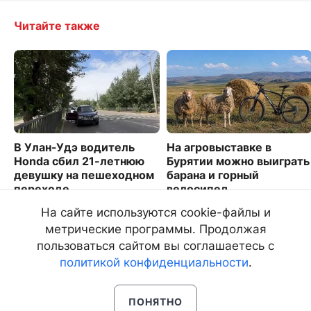
Читайте также
В Улан-Удэ водитель
На агровыставке в
Honda сбил 21-летнюю
Бурятии можно выиграть
девушку на пешеходном
барана и горный
переходе
велосипед
12562
4805
На сайте используются cookie-файлы и
метрические программы. Продолжая
пользоваться сайтом вы соглашаетесь с
политикой конфиденциальности
.
ПОНЯТНО