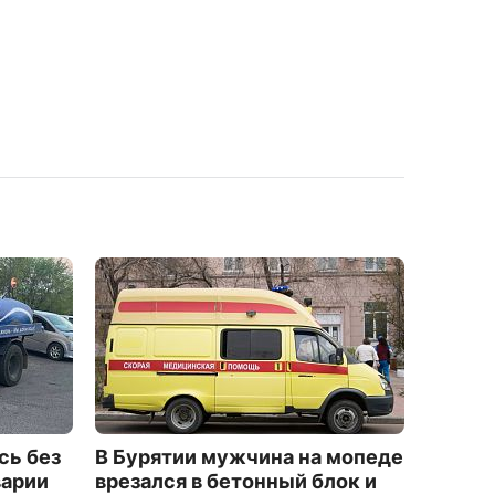
сь без
В Бурятии мужчина на мопеде
Жител
варии
врезался в бетонный блок и
самые