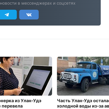
новости в мессенджерах и соцсетях
нерка из Улан-Удэ
Часть Улан-Удэ остала
е перевела
холодной воды из-за а