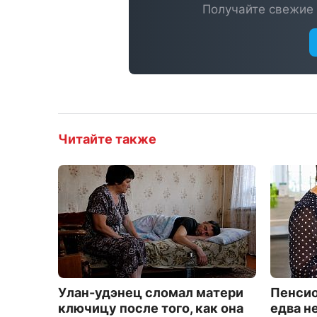
Получайте свежие 
Читайте также
Улан-удэнец сломал матери
Пенсио
ключицу после того, как она
едва н