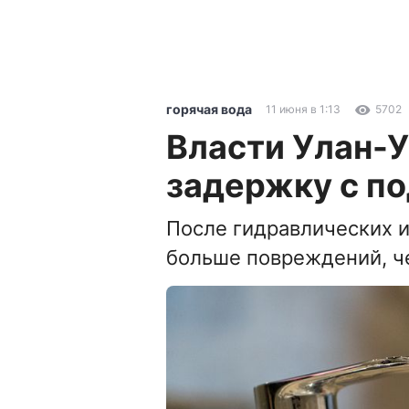
горячая вода
11 июня в 1:13
5702
Власти Улан-
задержку с по
После гидравлических 
больше повреждений, ч