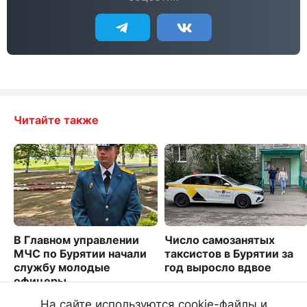
Читайте также
В Главном управлении
Число самозанятых
МЧС по Бурятии начали
таксистов в Бурятии за
службу молодые
год выросло вдвое
офицеры
977
3431
На сайте используются cookie-файлы и