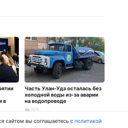
рятии
Часть Улан-Удэ осталась без
В Буря
холодной воды из-за аварии
бракон
 в
на водопроводе
байка
2275
6280
ся сайтом вы соглашаетесь с
политикой