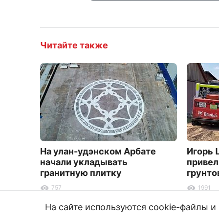
Читайте также
На улан-удэнском Арбате
Игорь 
начали укладывать
привел
гранитную плитку
грунто
757
1991
На сайте используются cookie-файлы 