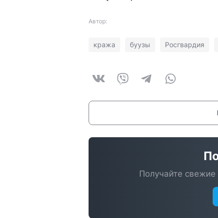
Автор:
кража
буузы
Росгвардия
По
Получайте свежие 