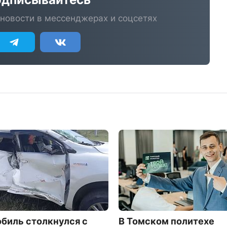
новости в мессенджерах и соцсетях
биль столкнулся с
В Томском политехе