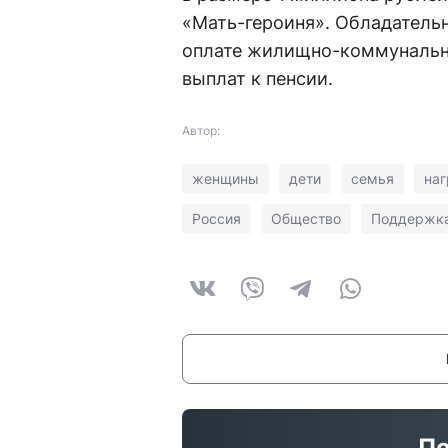
«Мать-героиня». Обладатель
оплате жилищно-коммунальны
выплат к пенсии.
Автор:
женщины
дети
семья
наг
Россия
Общество
Поддержка
По