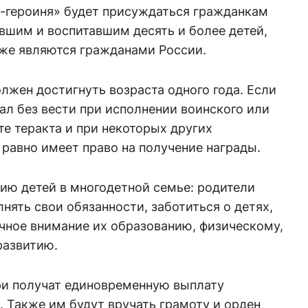
ь-героиня» будет присуждаться гражданкам
вшим и воспитавшим десять и более детей,
кже являются гражданами России.
лжен достигнуть возраста одного года. Если
пал без вести при исполнении воинского или
те теракта и при некоторых других
е равно имеет право на получение награды.
нию детей в многодетной семье: родители
ять свои обязанности, заботиться о детях,
очное внимание их образованию, физическому,
развитию.
ри получат единовременную выплату
. Также им будут вручать грамоту и орден