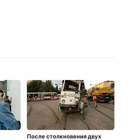
После столкновения двух
В Улан