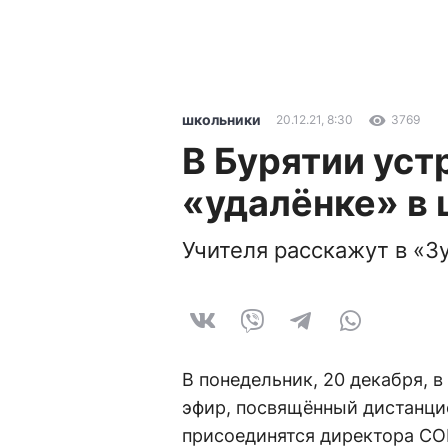
школьники
20.12.21, 8:30
3769
В Бурятии уст
«удалёнке» в
Учителя расскажут в «З
В понедельник, 20 декабря, 
эфир, посвящённый дистанци
присоединятся директора СОШ