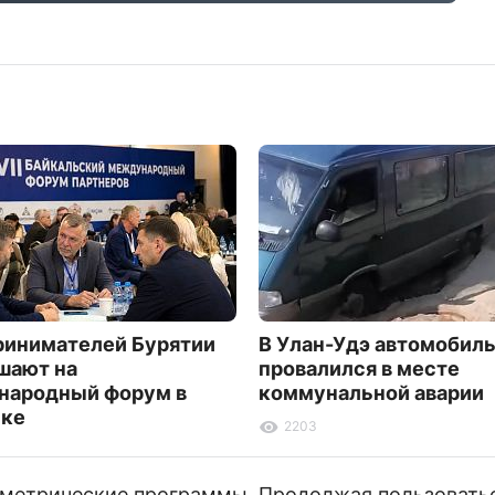
инимателей Бурятии
В Улан-Удэ автомобил
шают на
провалился в месте
народный форум в
коммунальной аварии
ске
2203
и метрические программы. Продолжая пользовать