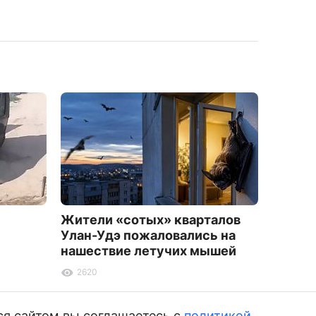
ь
Жители «сотых» кварталов
Жител
Улан-Удэ пожаловались на
более 
нашествие летучих мышей
заказа
фальш
2620
магаз
1904
ся сайтом вы соглашаетесь с
политикой