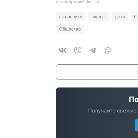
Автор: Артемий Иванов
школьники
школы
дети
б
Общество
По
Получайте свежие 