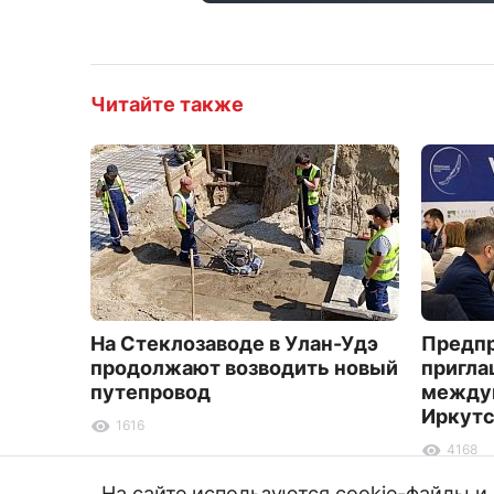
Читайте также
На Стеклозаводе в Улан-Удэ
Предпр
продолжают возводить новый
пригла
путепровод
между
Иркут
1616
4168
На сайте используются cookie-файлы 