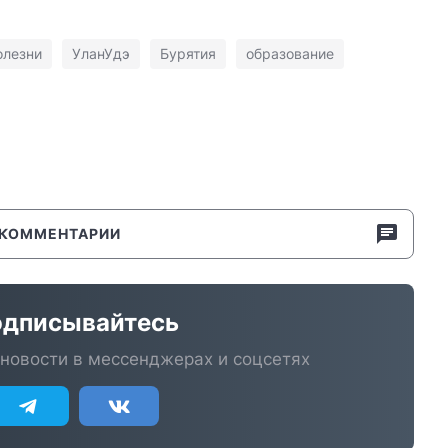
олезни
УланУдэ
Бурятия
образование
КОММЕНТАРИИ
дписывайтесь
новости в мессенджерах и соцсетях