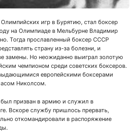
 Олимпийских игр в Бурятию, стал боксер
году на Олимпиаде в Мельбурне Владимир
йно. Тогда прославленный боксер СССР
едставлять страну из-за болезни, и
ве замены. Но неожиданно выиграл золотую
йским чемпионом среди советских боксеров.
 выдающимися европейскими боксерами
масом Николсом.
в был призван в армию и служил в
ге. Вскоре службу пришлось прервать,
льно откомандировали в распоряжение
ды.