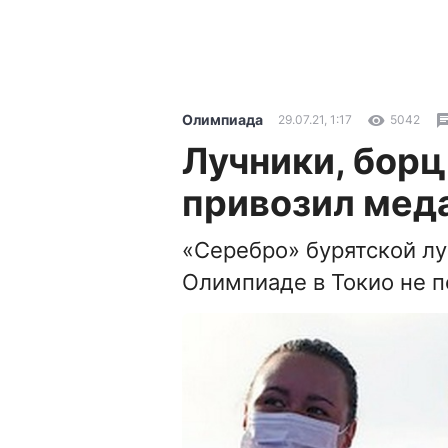
Олимпиада
29.07.21, 1:17
5042
Лучники, борц
привозил меда
«Серебро» бурятской л
Олимпиаде в Токио не п