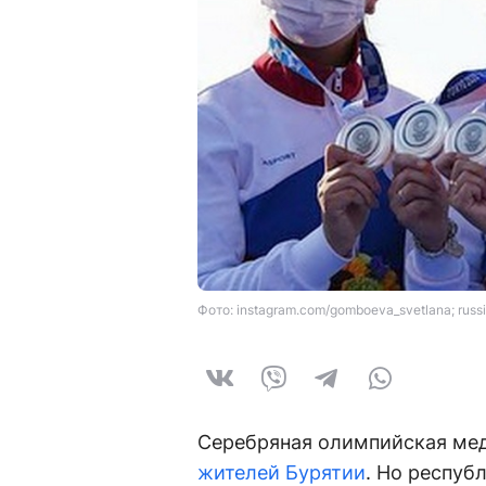
Фото: instagram.com/gomboeva_svetlana; russi
Серебряная олимпийская ме
жителей Бурятии
. Но респуб