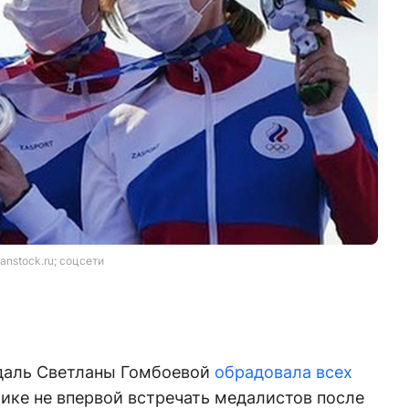
anstock.ru; соцсети
даль Светланы Гомбоевой
обрадовала всех
лике не впервой встречать медалистов после