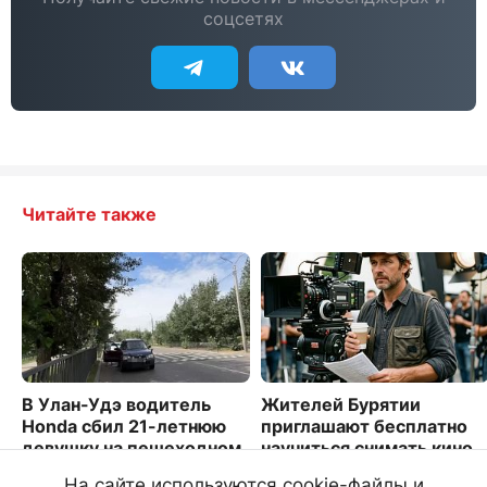
соцсетях
Читайте также
В Улан-Удэ водитель
Жителей Бурятии
Honda сбил 21-летнюю
приглашают бесплатно
девушку на пешеходном
научиться снимать кино
переходе
4677
На сайте используются cookie-файлы и