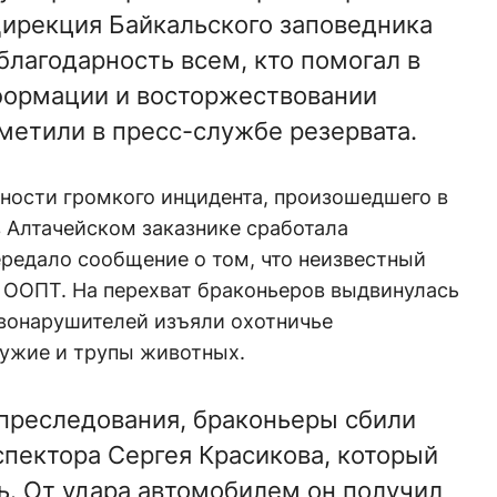
Дирекция Байкальского заповедника
лагодарность всем, кто помогал в
формации и восторжествовании
тметили в пресс-службе резервата.
ности громкого инцидента, произошедшего в
 в Алтачейском заказнике сработала
редало сообщение о том, что неизвестный
 ООПТ. На перехват браконьеров выдвинулась
авонарушителей изъяли охотничье
ружие и трупы животных.
 преследования, браконьеры сбили
спектора Сергея Красикова, который
ь. От удара автомобилем он получил