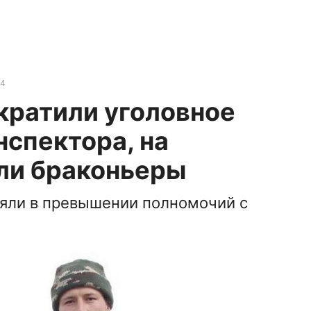
54
кратили уголовное
нспектора, на
али браконьеры
няли в превышении полномочий с