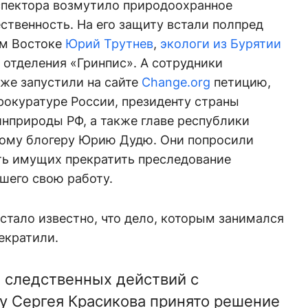
спектора возмутило природоохранное
твенность. На его защиту встали полпред
ем Востоке
Юрий Трутнев
,
экологи из Бурятии
отделения «Гринпис». А сотрудники
же запустили на сайте
Change.org
петицию,
рокуратуре России, президенту страны
нприроды РФ, а также главе республики
ному блогеру Юрию Дудю. Они попросили
ть имущих прекратить преследование
шего свою работу.
 стало известно, что дело, которым занимался
екратили.
 следственных действий с
у Сергея Красикова принято решение