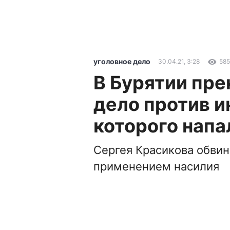
уголовное дело
30.04.21, 3:28
58
В Бурятии пре
дело против и
которого нап
Сергея Красикова обви
применением насилия