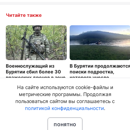
Читайте также
Военнослужащий из
В Бурятии продолжаютс
Бурятии сбил более 30
поиски подростка,
вражеских дронов в зоне
которого унесло
СВО
течением в реке Хилок
На сайте используются cookie-файлы и
1812
4547
метрические программы. Продолжая
пользоваться сайтом вы соглашаетесь с
политикой конфиденциальности
.
ПОНЯТНО