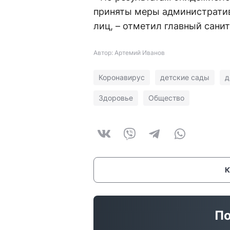
приняты меры административ
лиц, – отметил главный сани
Автор: Артемий Иванов
Коронавирус
детские сады
д
Здоровье
Общество
По