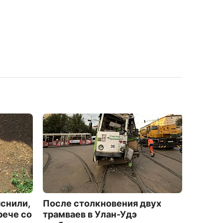
снили,
После столкновения двух
В Буря
рече со
трамваев в Улан-Удэ
наркот