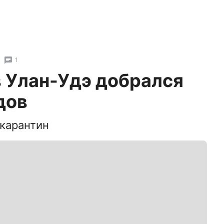
1
 Улан-Удэ добрался
дов
 карантин