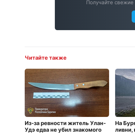
Получайте свежие 
Читайте также
Из-за ревности житель Улан-
На Бур
Удэ едва не убил знакомого
ливни, 