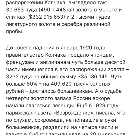
распоряжении Колчака, выглядело так:
30 653 пуда (490 т 448 кг) золота в монете и
слитках ($332 915 653) и 2 тысячи пудов
лигатурного золота и серебра различной
пробы.
До своего падения в январе 1920 года
правительство Колчака продало японцам,
французам и англичанам чуть больше десятой
части имевшегося в его распоряжении золота –
3232 пуда на общую сумму $35 186 145. Чуть
больше 60% – на 409 620 тысяч золотых
рублей – досталось большевикам. А о судьбе
четверти золотого запаса России вскоре
начали слагаться легенды. Ещё в 1929 году
парижская газета «Возрождение», писала, что,
по слухам, сокровища, не попавшие в руки
большевиков, разделили на четыре части и
где-то в Сибири зарыли клад на 20 миллионов.