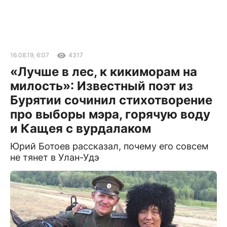
16.08.19, 6:07
4317
«Лучше в лес, к кикиморам на
милость»: Известный поэт из
Бурятии сочинил стихотворение
про выборы мэра, горячую воду
и Кащея с вурдалаком
Юрий Ботоев рассказал, почему его совсем
не тянет в Улан-Удэ