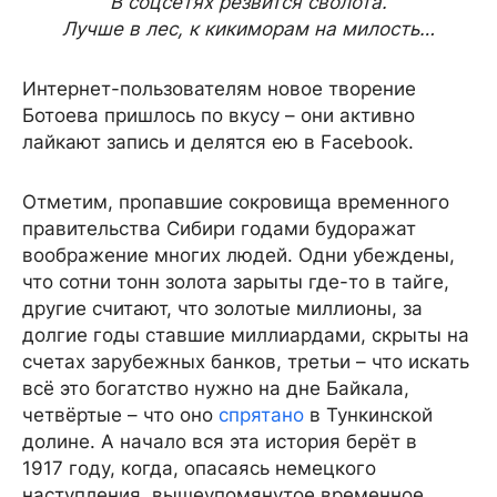
В соцсетях резвится сволота.
Лучше в лес, к кикиморам на милость…
Интернет-пользователям новое творение
Ботоева пришлось по вкусу – они активно
лайкают запись и делятся ею в Facebook.
Отметим, пропавшие сокровища временного
правительства Сибири годами будоражат
воображение многих людей. Одни убеждены,
что сотни тонн золота зарыты где-то в тайге,
другие считают, что золотые миллионы, за
долгие годы ставшие миллиардами, скрыты на
счетах зарубежных банков, третьи – что искать
всё это богатство нужно на дне Байкала,
четвёртые – что оно
спрятано
в Тункинской
долине. А начало вся эта история берёт в
1917 году, когда, опасаясь немецкого
наступления, вышеупомянутое временное