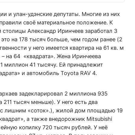
и и улан-удэнские депутаты. Многие из них
оправили своё материальное положение. К
ой столицы Александр Иринчеев заработал 3
это на 178 тысяч больше, чем годом ранее (2
венности у него имеется квартира на 61 кв. м
й – на 64 «квадрата». Жена Иринчеева
1 миллион 41 тысячу. Ей принадлежит
адрата» и автомобиль Toyota RAV 4.
архаев задекларировал 2 миллиона 935
а 211 тысяч меньше). У него есть два
2 с лишним «соток».), жилой дом площадью 19
«квадрат», а также внедорожник Mitsubishi
мейную копилку 720 тысяч рублей. У неё