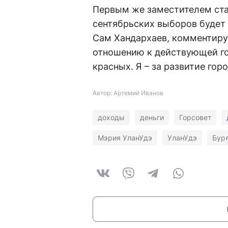
Первым же заместителем ста
сентябрьских выборов будет 
Сам Хандархаев, комментируя
отношению к действующей г
красных. Я – за развитие гор
Автор: Артемий Иванов
доходы
деньги
Горсовет
Мэрия УланУдэ
УланУдэ
Бур