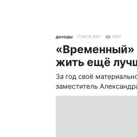
доходы
17.04.19, 6:07
4421
«Временный» 
жить ещё луч
За год своё материальн
заместитель Александр