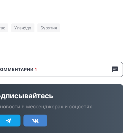
тво
УланУдэ
Бурятия
КОММЕНТАРИИ
1
дписывайтесь
новости в мессенджерах и соцсетях