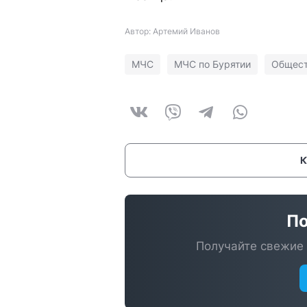
Автор: Артемий Иванов
МЧС
МЧС по Бурятии
Общес
По
Получайте свежие 