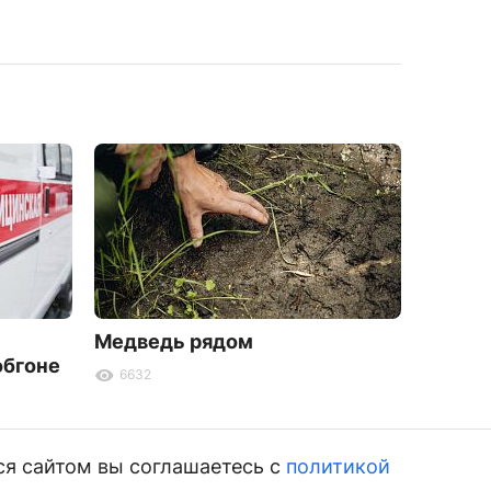
Медведь рядом
В Буря
обгоне
лично
6632
найде
6388
ся сайтом вы соглашаетесь с
политикой