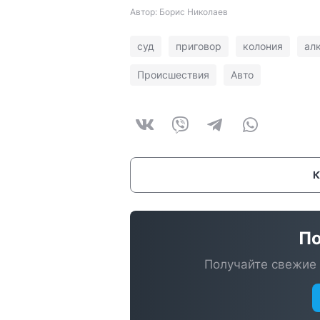
Автор: Борис Николаев
суд
приговор
колония
ал
Происшествия
Авто
По
Получайте свежие 