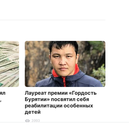
ял
Лауреат премии «Гордость
В Буря
,
Бурятии» посвятил себя
удари
реабилитации особенных
органо
детей
289
3993