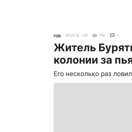
суд
28.08.18, 1:26
760
1
Житель Буряти
колонии за пь
Его несколько раз лови