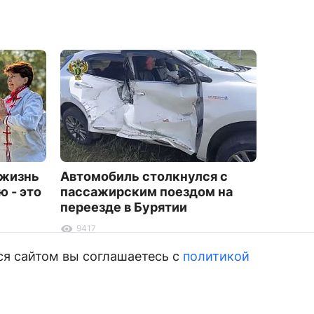
 жизнь
Автомобиль столкнулся с
Больш
ю - это
пассажирским поездом на
6444
переезде в Бурятии
9417
ся сайтом вы соглашаетесь с
политикой