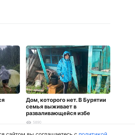
ся
Дом, которого нет. В Бурятии
Трене
семья выживает в
района
разваливающейся избе
рубле
5890
8176
ся сайтом вы соглашаетесь с
политикой