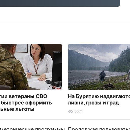
тии ветераны СВО
На Бурятию надвигают
 быстрее оформить
ливни, грозы и град
ьные льготы
6071
и метрические программы. Продолжая пользовать