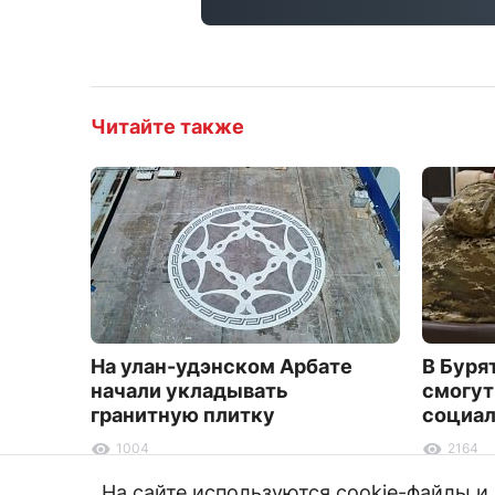
Читайте также
На улан-удэнском Арбате
В Буря
начали укладывать
смогут
гранитную плитку
социал
1004
2164
На сайте используются cookie-файлы 