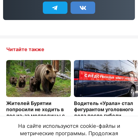
Читайте также
Жителей Бурятии
Водитель «Урала» стал
попросили не ходить в
фигурантом уголовного
лес из-за медведицы с
дела после гибели
детенышами
людей на севере Буряти
На сайте используются cookie-файлы и
5167
4144
метрические программы. Продолжая