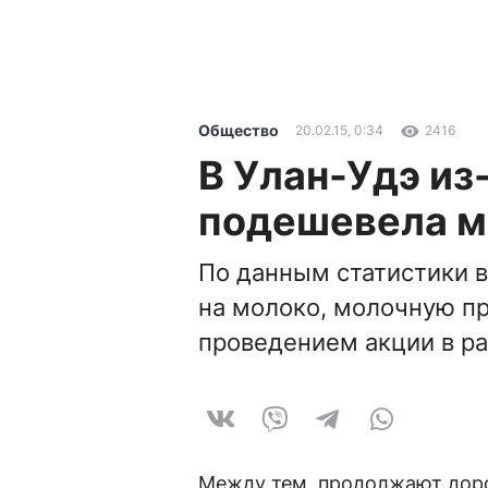
Общество
20.02.15, 0:34
2416
В Улан-Удэ из
подешевела м
По данным статистики 
на молоко, молочную п
проведением акции в ра
Между тем, продолжают доро