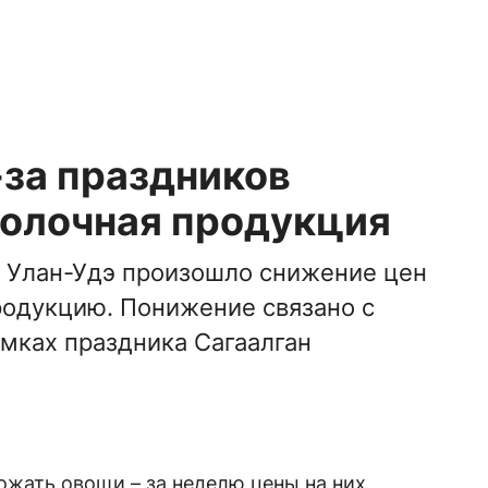
-за праздников
олочная продукция
в Улан-Удэ произошло снижение цен
родукцию. Понижение связано с
мках праздника Сагаалган
жать овощи – за неделю цены на них