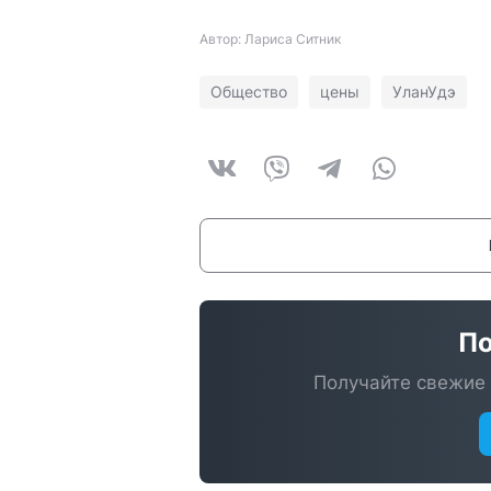
Автор: Лариса Ситник
Общество
цены
УланУдэ
По
Получайте свежие 