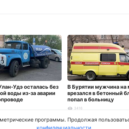
Улан-Удэ осталась без
В Бурятии мужчина на
ой воды из-за аварии
врезался в бетонный б
опроводе
попал в больницу
3416
и метрические программы. Продолжая пользовать
конфиденциальности
.