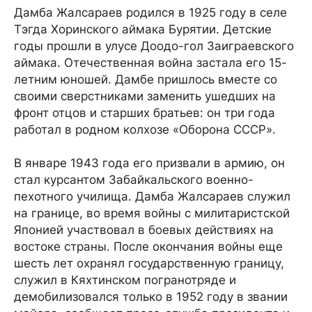
Дамба Жалсараев родился в 1925 году в селе
Тэгда Хоринского аймака Бурятии. Детские
годы прошли в улусе Доодо-гол Заиграевского
аймака. Отечественная война застала его 15-
летним юношей. Дамбе пришлось вместе со
своими сверстниками заменить ушедших на
фронт отцов и старших братьев: он три года
работал в родном колхозе «Оборона СССР».
В январе 1943 года его призвали в армию, он
стал курсантом Забайкальского военно-
пехотного училища. Дамба Жалсараев служил
на границе, во время войны с милитаристской
Японией участвовал в боевых действиях на
востоке страны. После окончания войны еще
шесть лет охранял государственную границу,
служил в Кяхтинском погранотряде и
демобилизовался только в 1952 году в звании