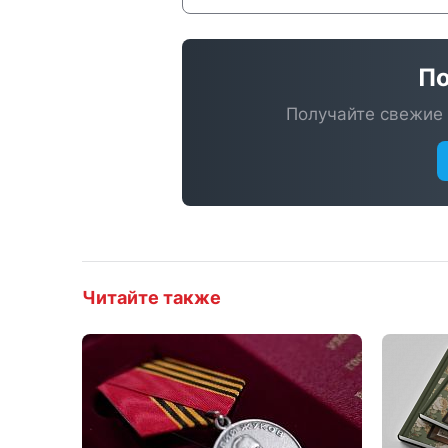
По
Получайте свежие 
Читайте также