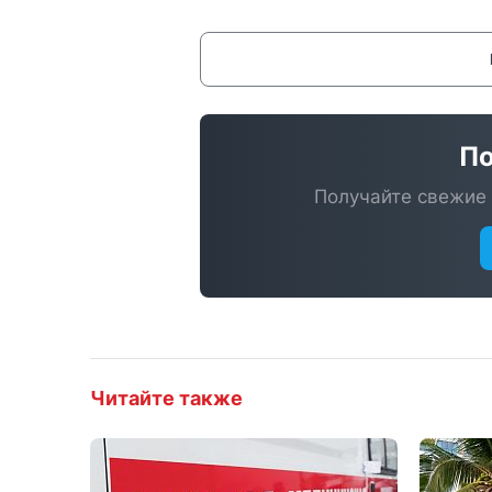
По
Получайте свежие 
Читайте также