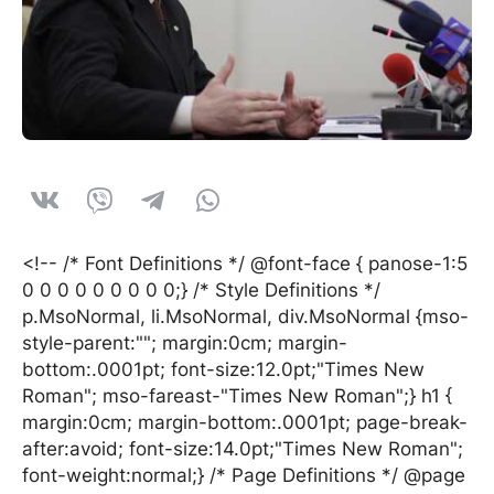
<!-- /* Font Definitions */ @font-face { panose-1:5
0 0 0 0 0 0 0 0 0;} /* Style Definitions */
p.MsoNormal, li.MsoNormal, div.MsoNormal {mso-
style-parent:""; margin:0cm; margin-
bottom:.0001pt; font-size:12.0pt;"Times New
Roman"; mso-fareast-"Times New Roman";} h1 {
margin:0cm; margin-bottom:.0001pt; page-break-
after:avoid; font-size:14.0pt;"Times New Roman";
font-weight:normal;} /* Page Definitions */ @page