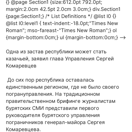
{} @page Section1 {size:612.0pt 792.0pt;
margin:2.0cm 42.5pt 2.0cm 3.0cm;} div.Section1
{page:Section1;} /* List Definitions */ @list l0 {}
@list l0:level1 { text-indent:-18.0pt;"Times New
Roman"; mso-fareast-"Times New Roman";} ol
{margin-bottom:0cm;} ul {margin-bottom:0cm;} -->
Одна из застав республики может стать
казачьей, заявил глава Управления Сергей
Комаревцев
До сих пор республика оставалась
единственным регионом, где не было своего
погрануправления. На традиционном
правительственном брифинге журналистам
бурятских СМИ представили первого
руководителя бурятского управления
пограничников генерал-майора Сергея
Комаревцева.