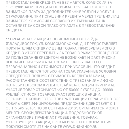
ПРЕДОСТАВЛЕНИЕ КРЕДИТА НЕ ВЗИМАЕТСЯ. КОМИССИЯ ЗА
ОБСЛУЖИВАНИЕ КРЕДИТА НЕ ВЗИМАЕТСЯ. БАНКОМ МОЖЕТ
ВЗИМАТЬСЯ ПЛАТА ЗА ДОПОЛНИТЕЛЬНЫЕ УСЛУГИ И УСЛУГИ
СТРАХОВАНИЯ. ПРИ ПОГАШЕНИИ КРЕДИТА ЧЕРЕЗ ТРЕТЬИХ ЛИЦ
ВЗИМАЕТСЯ КОМИССИЯ СОГЛАСНО ИХ ТАРИФАМ. БАНК
ОСТАВЛЯЕТ ЗА СОБОЙ ПРАВО ОТКАЗАТЬ В ПРЕДОСТАВЛЕНИИ
КРЕДИТА.
** ОРГАНИЗАТОР АКЦИИ ООО «КОМПЬЮТЕР ТРЕЙД»
(Г.ВЛАДИВОСТОК, УЛ. КОМСОМОЛЬСКАЯ, Д.1) ПРЕДОСТАВЛЯЕТ
ПОКУПАТЕЛЯМ СКИДКУ С ЦЕНЫ ТОВАРА, ПРИОБРЕТАЕМОГО В
КРЕДИТ. В ИТОГЕ ПЕРЕПЛАТЫ ЗА ТОВАР В РАЗМЕРЕ ПРОЦЕНТОВ
ЗА ПОЛЬЗОВАНИЕ КРЕДИТОМ НЕ ВОЗНИКАЕТ И ФАКТИЧЕСКИ
ВЫПЛАЧЕННАЯ СУММА ЗА ТОВАР НЕ ПРЕВЫШАЕТ ЕГО
ПЕРВОНАЧАЛЬНОЙ СТОИМОСТИ ПРИ УСЛОВИИ, ЧТО КРЕДИТ
ПРЕДОСТАВЛЯЕТСЯ ТОЛЬКО НА ТОВАР. УКАЗАННЫЕ УСЛОВИЯ
ОПРЕДЕЛЯЮТ ПОЛНУЮ СТОИМОСТЬ КРЕДИТА (ЗАЙМА),
РАССЧИТАННУЮ В СООТВЕТСТВИИ С ТРЕБОВАНИЯМИ ФЗ «О
ПОТРЕБИТЕЛЬСКОМ КРЕДИТЕ (ЗАЙМЕ)». В АКЦИИ ПРИНИМАЕТ
УЧАСТИЕ ТОВАР СТОИМОСТЬЮ ОТ 50990 РУБЛЕЙ ДО 199999
РУБЛЕЙ. СПИСОК ТОВАРОВ, УЧАСТВУЮЩИХ В АКЦИИ,
ОГРАНИЧЕН. КОЛИЧЕСТВО ТОВАРА ПО АКЦИИ ОГРАНИЧЕНО. ВСЕ
ТОВАРЫ СЕРТИФИЦИРОВАНЫ. ПРЕДЛОЖЕНИЕ ДЕЙСТВУЕТ С 1
СЕНТЯБРЯ 2016г. ПО 30 СЕНТЯБРЯ 2016г. ОРГАНИЗАТОР МОЖЕТ
МЕНЯТЬ СРОКИ ДЕЙСТВИЯ АКЦИИ. ПОДРОБНОСТИ ОБ
ОРГАНИЗАТОРЕ, ПРАВИЛАХ ПРОВЕДЕНИЯ, ТОВАРАХ,
УЧАСТВУЮЩИХ В АКЦИИ, СРОКАХ И МЕСТАХ ОФОРМЛЕНИЯ
ПОКУПКИ СМОТРИТЕ НА САЙТЕ WWW.DNS-SHOP.RU.