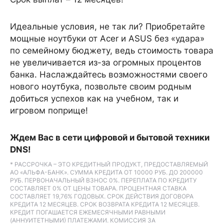
Идеальные условия, не так ли? Приобретайте
мощные ноутбуки от Acer и ASUS без «удара»
по семейному бюджету, ведь стоимость товара
не увеличивается из-за огромных процентов
банка. Наслаждайтесь возможностями своего
нового ноутбука, позвольте своим родным
добиться успехов как на учебном, так и
игровом поприще!
Ждем Вас в сети цифровой и бытовой техники
DNS!
* РАССРОЧКА – ЭТО КРЕДИТНЫЙ ПРОДУКТ, ПРЕДОСТАВЛЯЕМЫЙ
АО «АЛЬФА-БАНК». СУММА КРЕДИТА ОТ 10000 РУБ. ДО 200000
РУБ. ПЕРВОНАЧАЛЬНЫЙ ВЗНОС 0%. ПЕРЕПЛАТА ПО КРЕДИТУ
СОСТАВЛЯЕТ 0% ОТ ЦЕНЫ ТОВАРА. ПРОЦЕНТНАЯ СТАВКА
СОСТАВЛЯЕТ 19,76% ГОДОВЫХ. СРОК ДЕЙСТВИЯ ДОГОВОРА
КРЕДИТА 12 МЕСЯЦЕВ. СРОК ВОЗВРАТА КРЕДИТА 12 МЕСЯЦЕВ.
КРЕДИТ ПОГАШАЕТСЯ ЕЖЕМЕСЯЧНЫМИ РАВНЫМИ
(АННУИТЕТНЫМИ) ПЛАТЕЖАМИ. КОМИССИЯ ЗА