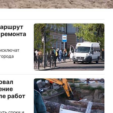
маршрут
 ремонта
исключат
города
овал
ение
ле работ
уть сроки и