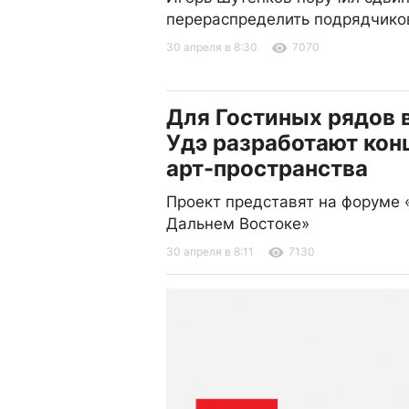
перераспределить подрядчико
30 апреля в 8:30
7070
Для Гостиных рядов 
Удэ разработают ко
арт-пространства
Проект представят на форуме 
Дальнем Востоке»
30 апреля в 8:11
7130