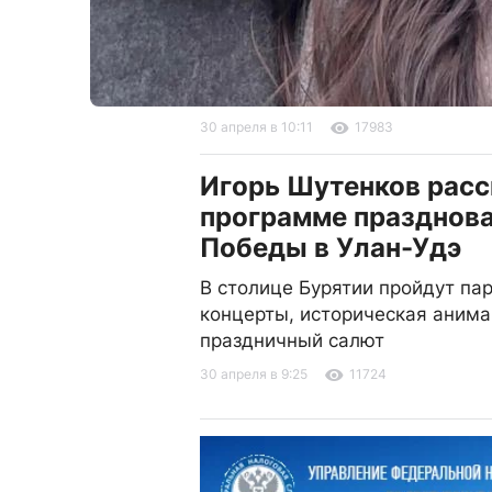
30 апреля в 10:11
17983
Игорь Шутенков расс
программе празднов
Победы в Улан-Удэ
В столице Бурятии пройдут пар
концерты, историческая анима
праздничный салют
30 апреля в 9:25
11724