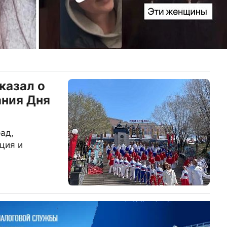
казал о
ания Дня
ад,
ция и