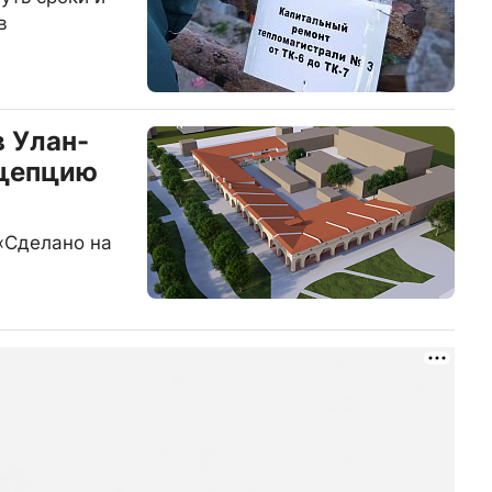
в
в Улан-
нцепцию
«Сделано на