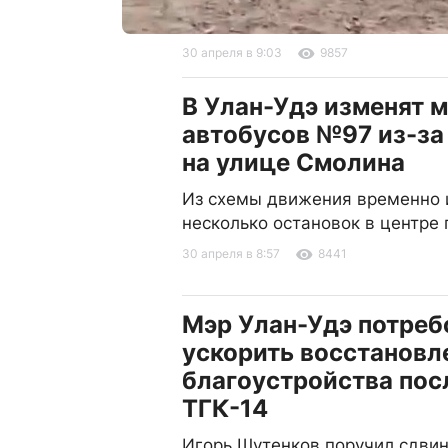
30 апреля в 9:03
9857
В Улан-Удэ изменят 
автобусов №97 из-за
на улице Смолина
Из схемы движения временно 
несколько остановок в центре 
30 апреля в 8:57
8441
Мэр Улан-Удэ потреб
ускорить восстановл
благоустройства пос
ТГК-14
Игорь Шутенков поручил сдвин