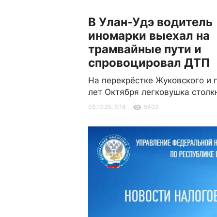
В Улан-Удэ водитель
иномарки выехал на
трамвайные пути и
спровоцировал ДТП
На перекрёстке Жуковского и 
лет Октября легковушка столк
05.10.25, 5:18
5402