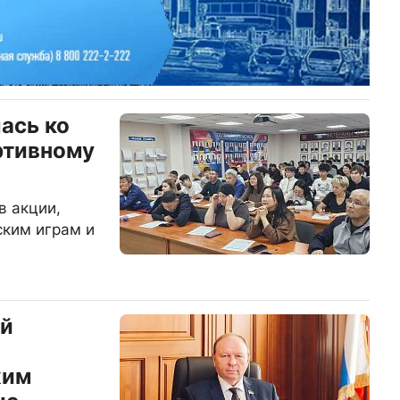
ась ко
ртивному
в акции,
ским играм и
ай
хим