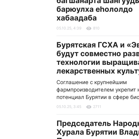
багшанарта шангууд
барюулха еhололдо
хабаадаба
05.10.25, 4:39
810
Бурятская ГСХА и «Э
будут совместно раз
технологии выращив
лекарственных культ
Соглашение с крупнейшим
фармпроизводителем укрепит 
потенциал Бурятии в сфере би
05.10.25, 3:45
2711
Председатель Народ
Хурала Бурятии Вла