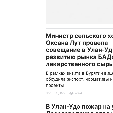
Министр сельского х
Оксана Лут провела
совещание в Улан-Уд
развитию рынка БАД
лекарственного сырь
В рамках визита в Бурятии ви
обсудила экспорт, нормативы 
проекты
05.10.25, 1:27
4674
В Улан-Удэ пожар на