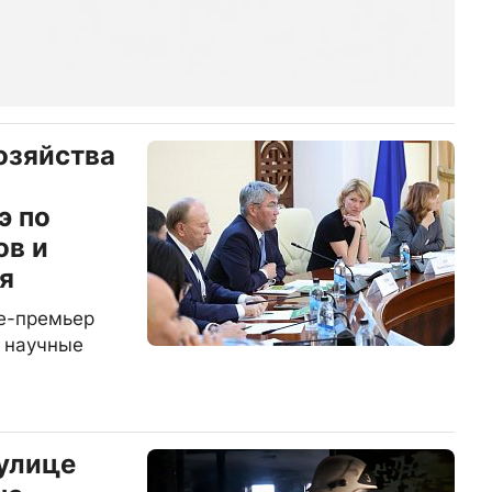
озяйства
э по
ов и
я
це-премьер
и научные
 улице