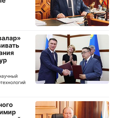
ые
валар»
вивать
ания
ур
научный
отехнологий
ного
димир