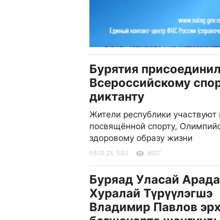
Бурятия присоединил
Всероссийскому спо
диктанту
Жители республики участвуют 
посвящённой спорту, Олимпий
здоровому образу жизни
05.10.25, 5:02
4927
Буряад Уласай Арад
Хуралай Түрүүлэгшэ
Владимир Павлов эр