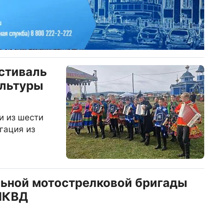
стиваль
ультуры
и из шести
гация из
ьной мотострелковой бригады
 НКВД