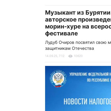
Музыкант из Бурятии
авторское произведе
морин-хуре на всеро
фестивале
Лудуб Очиров посвятил свою 
защитникам Отечества
14.09.25, 7:12
10620