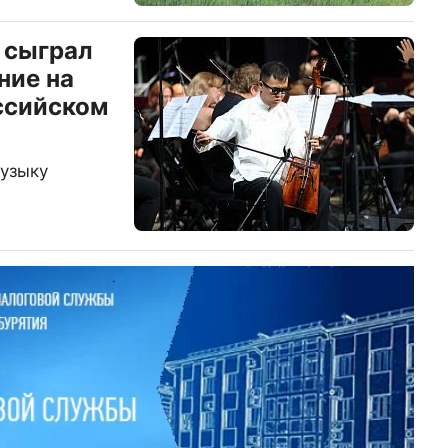
 сыграл
ние на
ссийском
музыку