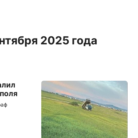
ентября 2025 года
алил
 поля
раф