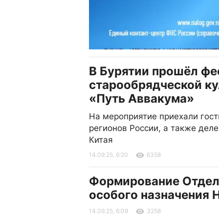
В Бурятии прошёл фе
старообрядческой к
«Путь Аввакума»
На мероприятие приехали гост
регионов России, а также деле
Китая
14.09.25, 6:20
6358
Формирование Отдел
особого назначения
14.09.25, 6:09
3258