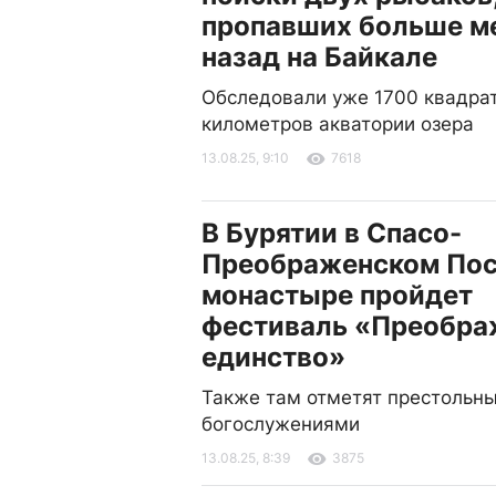
пропавших больше м
назад на Байкале
Обследовали уже 1700 квадра
километров акватории озера
13.08.25, 9:10
7618
В Бурятии в Спасо-
Преображенском По
монастыре пройдет
фестиваль «Преобра
единство»
Также там отметят престольны
богослужениями
13.08.25, 8:39
3875