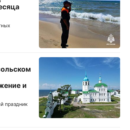
есяца
тных
сольском
жение и
й праздник