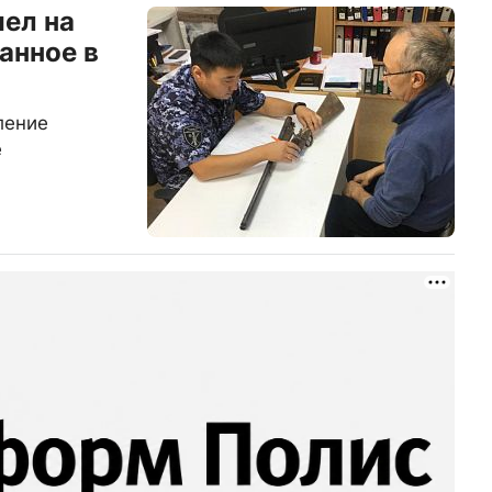
ел на
анное в
ление
е