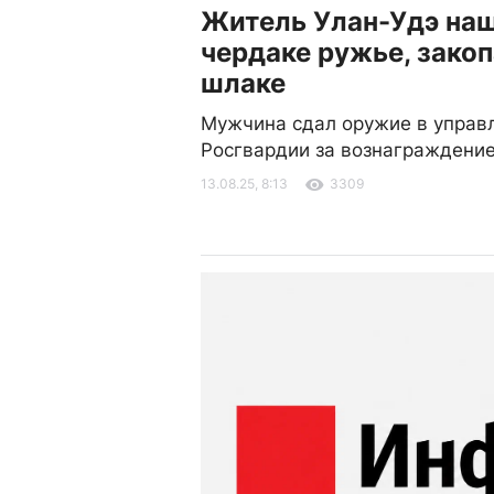
Житель Улан-Удэ наш
чердаке ружье, закоп
шлаке
Мужчина сдал оружие в управ
Росгвардии за вознаграждени
13.08.25, 8:13
3309