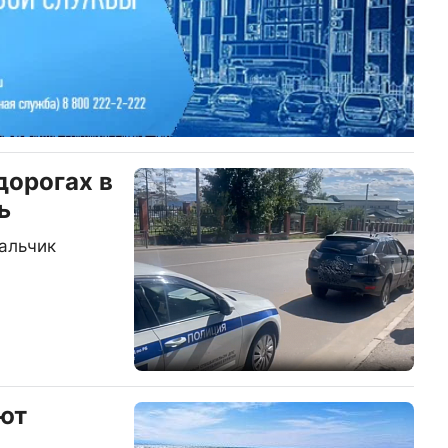
дорогах в
ь
мальчик
ют
,