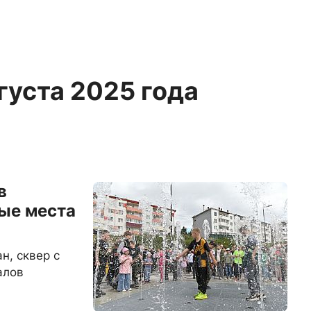
вгуста 2025 года
в
ые места
н, сквер с
алов