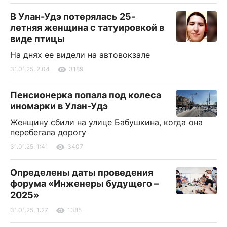
В Улан-Удэ потерялась 25-
летняя женщина с татуировкой в
виде птицы
На днях ее видели на автовокзале
31.01.25, 2:04
3189
Пенсионерка попала под колеса
иномарки в Улан-Удэ
Женщину сбили на улице Бабушкина, когда она
перебегала дорогу
31.01.25, 1:41
3407
Определены даты проведения
форума «Инженеры будущего –
2025»
31.01.25, 1:27
1385