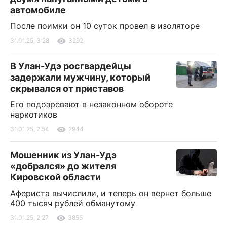
автомобиле
После поимки он 10 суток провел в изоляторе
31.01.25, 3:28
3292
В Улан-Удэ росгвардейцы
задержали мужчину, который
скрывался от приставов
Его подозревают в незаконном обороте
наркотиков
31.01.25, 2:54
2944
Мошенник из Улан-Удэ
«добрался» до жителя
Кировской области
Афериста вычислили, и теперь он вернет больше
400 тысяч рублей обманутому
31.01.25, 2:27
3855