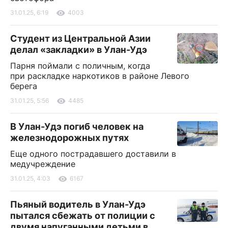
31.01.25, 6:19
4003
Студент из Центральной Азии
делал «закладки» в Улан-Удэ
Парня поймали с поличным, когда
при раскладке наркотиков в районе Левого
берега
31.01.25, 5:56
4485
В Улан-Удэ погиб человек на
железнодорожных путях
Еще одного пострадавшего доставили в
медучреждение
31.01.25, 4:03
6167
Пьяный водитель в Улан-Удэ
пытался сбежать от полиции с
двумя напуганными детьми в