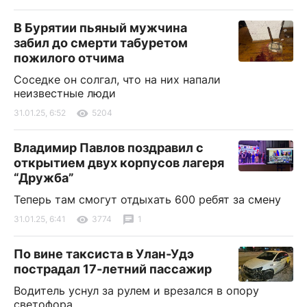
В Бурятии пьяный мужчина
забил до смерти табуретом
пожилого отчима
Соседке он солгал, что на них напали
неизвестные люди
31.01.25, 6:52
5204
Владимир Павлов поздравил с
открытием двух корпусов лагеря
“Дружба”
Теперь там смогут отдыхать 600 ребят за смену
31.01.25, 6:41
3774
1
По вине таксиста в Улан-Удэ
пострадал 17-летний пассажир
Водитель уснул за рулем и врезался в опору
светофора