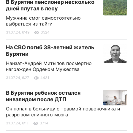
В Бурятии пенсионер несколько
дней плутал в лесу
Мужчина смог самостоятельно
выбраться из тайги
31.07.24, 6:49
3524
На СВО погиб 38-летний житель
Бурятии
Нанзат-Андрей Митыпов посмертно
награжден Орденом Мужества
31.07.24, 6:27
4431
В Бурятии ребенок остался
инвалидом после ДТП
Он попал в больницу с травмой позвоночника и
разрывом спинного мозга
31.07.24, 6:11
3714