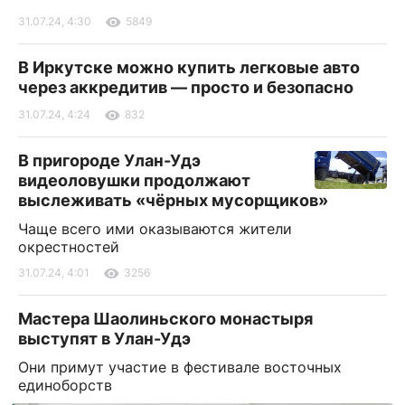
31.07.24, 4:30
5849
В Иркутске можно купить легковые авто
через аккредитив — просто и безопасно
31.07.24, 4:24
832
В пригороде Улан-Удэ
видеоловушки продолжают
выслеживать «чёрных мусорщиков»
Чаще всего ими оказываются жители
окрестностей
31.07.24, 4:01
3256
Мастера Шаолиньского монастыря
выступят в Улан-Удэ
Они примут участие в фестивале восточных
единоборств