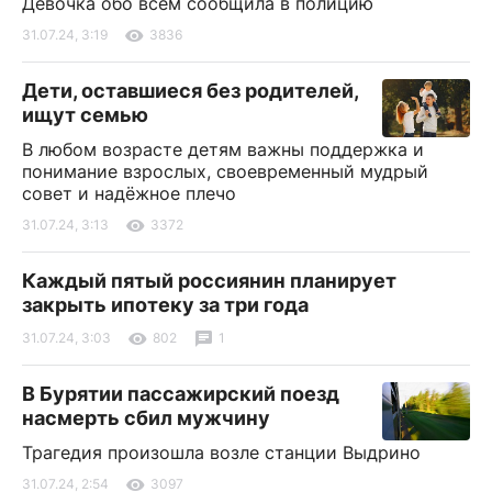
Девочка обо всем сообщила в полицию
31.07.24, 3:19
3836
Дети, оставшиеся без родителей,
ищут семью
В любом возрасте детям важны поддержка и
понимание взрослых, своевременный мудрый
совет и надёжное плечо
31.07.24, 3:13
3372
Каждый пятый россиянин планирует
закрыть ипотеку за три года
31.07.24, 3:03
802
1
В Бурятии пассажирский поезд
насмерть сбил мужчину
Трагедия произошла возле станции Выдрино
31.07.24, 2:54
3097