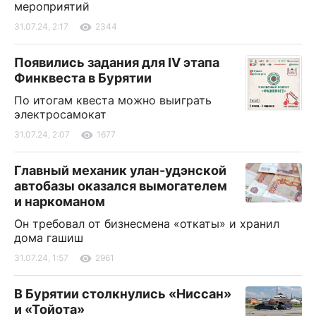
мероприятий
31.07.24, 2:17
2344
Появились задания для IV этапа
Финквеста в Бурятии
По итогам квеста можно выиграть
электросамокат
31.07.24, 2:07
1677
Главный механик улан-удэнской
автобазы оказался вымогателем
и наркоманом
Он требовал от бизнесмена «откаты» и хранил
дома гашиш
31.07.24, 1:57
2961
В Бурятии столкнулись «Ниссан»
и «Тойота»