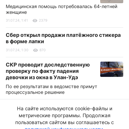
Медицинская помощь потребовалась 64-летней
женщине
31.07.24, 1:41
2379
Сбер открыл продажи платёжного стикера
в форме лапки
31.07.24, 1:30
870
СКР проводит доследственную
проверку по факту падения
девочки из окна в Улан-Удэ
По ее результатам в ведомстве примут
процессуальное решение
31.07.24, 1:13
2696
На сайте используются cookie-файлы и
Жители Иркутска готовы потратить на
метрические программы. Продолжая
покупку жилья 5,4 млн рублей
пользоваться сайтом вы соглашаетесь с