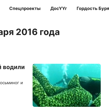
Спецпроекты
ДосҮҮг
Гордость Бур
аря 2016 года
й водили
 осьминог и