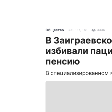
Общество
30.03.17, 3:51
3336
В Заиграевск
избивали паци
пенсию
В специализированном 