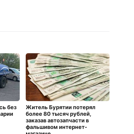
сь без
Житель Бурятии потерял
На Бу
варии
более 80 тысяч рублей,
ливни,
заказав автозапчасти в
5631
фальшивом интернет-
магазине