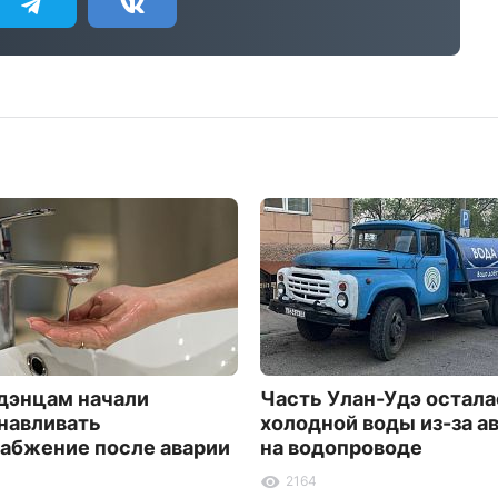
дэнцам начали
Часть Улан-Удэ остала
навливать
холодной воды из-за а
абжение после аварии
на водопроводе
2164