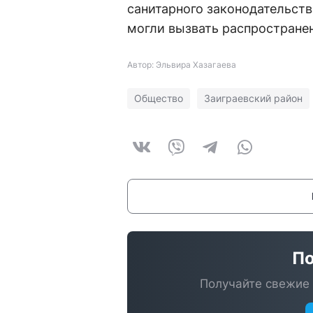
санитарного законодательств
могли вызвать распростране
Автор: Эльвира Хазагаева
Общество
Заиграевский район
По
Получайте свежие 