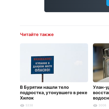
Читайте также
В Бурятии нашли тело
Улан-у
подростка, утонувшего в реке
восста
Хилок
водосн
5338
3006