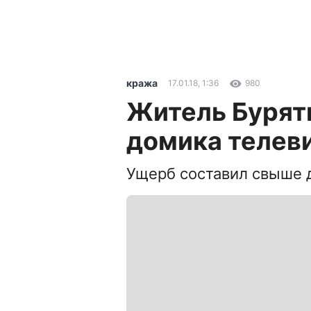
кража
17.01.18, 1:36
980
Житель Буряти
домика телев
Ущерб составил свыше 