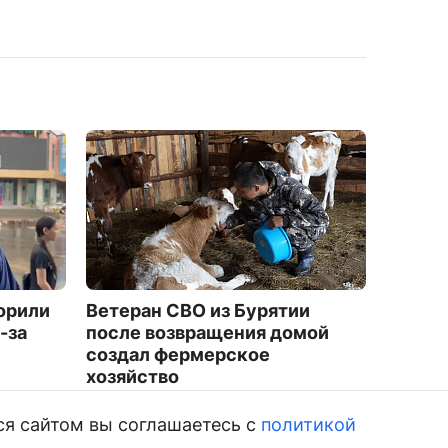
орили
Ветеран СВО из Бурятии
На сев
-за
после возвращения домой
трагед
создал фермерское
реку
хозяйство
1380
3116
ся сайтом вы соглашаетесь с
политикой