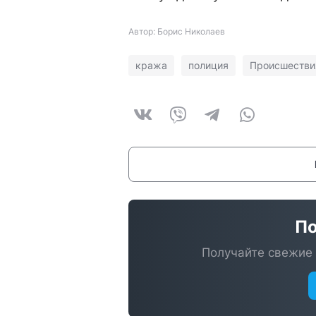
Автор: Борис Николаев
кража
полиция
Происшестви
По
Получайте свежие 