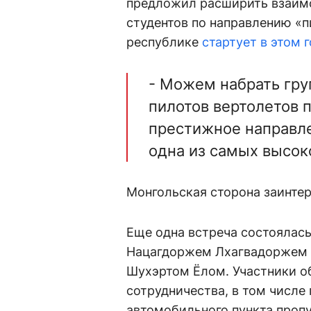
предложил расширить взаимо
студентов по направлению «п
республике
стартует в этом 
- Можем набрать гру
пилотов вертолетов п
престижное направле
одна из самых высок
Монгольская сторона заинте
Еще одна встреча состоялась
Нацагдоржем Лхагвадоржем и
Шухэртом Ёлом. Участники о
сотрудничества, в том числ
автомобильного пункта пропу