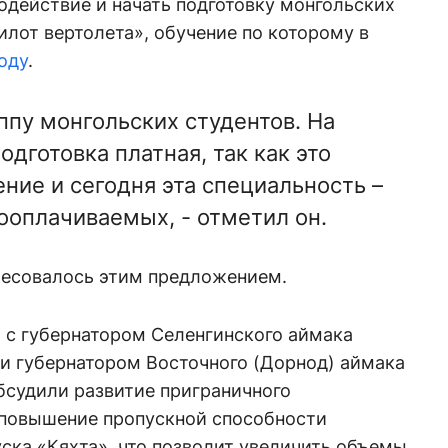
действие и начать подготовку монгольских
илот вертолета», обучение по которому в
году
.
ппу монгольских студентов. На
одготовка платная, так как это
ние и сегодня эта специальность –
ооплачиваемых, - отметил он.
ресовалось этим предложением.
 с губернатором Селенгинского аймака
 губернатором Восточного (Дорнод) аймака
бсудили развитие приграничного
е повышение пропускной способности
ска «Кяхта», что позволит увеличить объемы