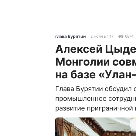
глава Бурятии
2 июля в 1:17
6874
Алексей Цыде
Монголии сов
на базе «Ула
Глава Бурятии обсудил 
промышленное сотрудни
развитие приграничной