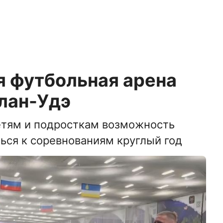
я футбольная арена
лан-Удэ
етям и подросткам возможность
ться к соревнованиям круглый год