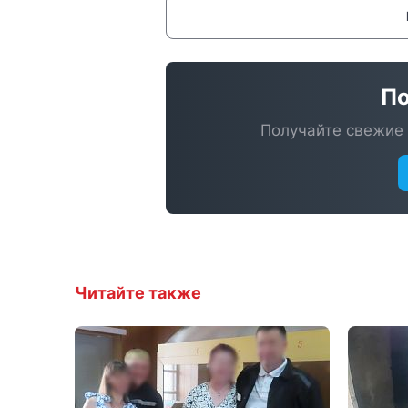
По
Получайте свежие 
Читайте также