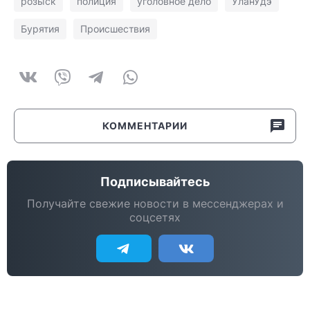
розыск
полиция
уголовное дело
УланУдэ
Бурятия
Происшествия
КОММЕНТАРИИ
Подписывайтесь
Получайте свежие новости в мессенджерах и
соцсетях