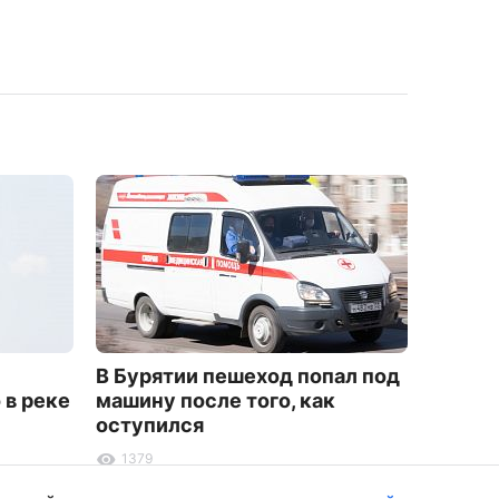
В Бурятии пешеход попал под
Уроже
 в реке
машину после того, как
медал
оступился
боевы
1379
3718