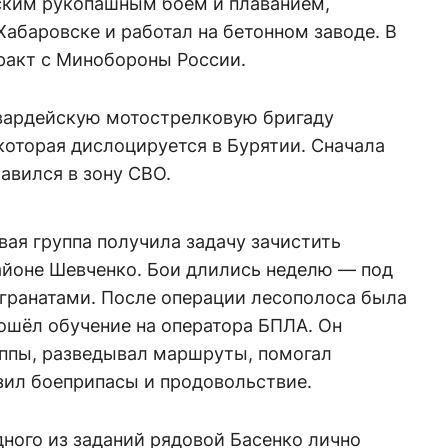
ским рукопашным боем и плаванием,
Хабаровске и работал на бетонном заводе. В
ракт с Минобороны России.
гвардейскую мотострелковую бригаду
 которая дислоцируется в Бурятии. Сначала
авился в зону СВО.
вая группа получила задачу зачистить
айоне Шевченко. Бои длились неделю — под
 гранатами. После операции лесополоса была
ошёл обучение на оператора БПЛА. Он
ппы, разведывал маршруты, помогал
зил боеприпасы и продовольствие.
дного из заданий рядовой Басенко лично