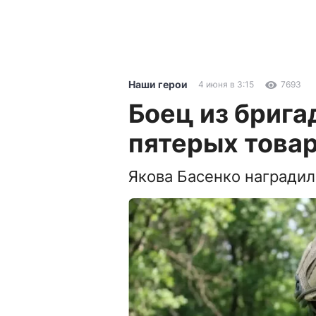
Наши герои
4 июня в 3:15
7693
Боец из брига
пятерых товар
Якова Басенко награди