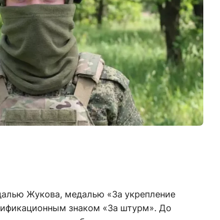
далью Жукова, медалью «За укрепление
лификационным знаком «За штурм». До