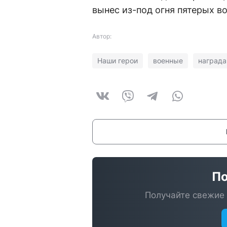
вынес из-под огня пятерых 
Автор:
Наши герои
военные
награда
По
Получайте свежие 