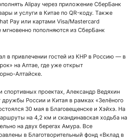
полнять Alipay через приложение СберБанк
вары и услуги в Китае по QR-коду. Также
at Pay или картами Visa/Mastercard
е мгновенно пополняются из СберБанк
л в привлечении гостей из КНР в Россию — в
рок» на Алтае, где уже открыт
орно-Алтайске.
и спортивных проектах, Александр Ведяхин
 дружбы России и Китая в рамках «Зелёного
стоялся 30 мая в Благовещенске и Хэйхэ. На
аршруты на 4,2 км и скандинавская ходьба на
льно на двух берегах Амура. Все
равлены в Благотворительный фонд «Вклад в