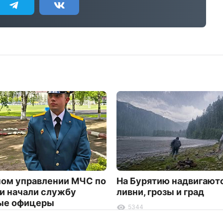
ном управлении МЧС по
На Бурятию надвигают
и начали службу
ливни, грозы и град
ые офицеры
5344