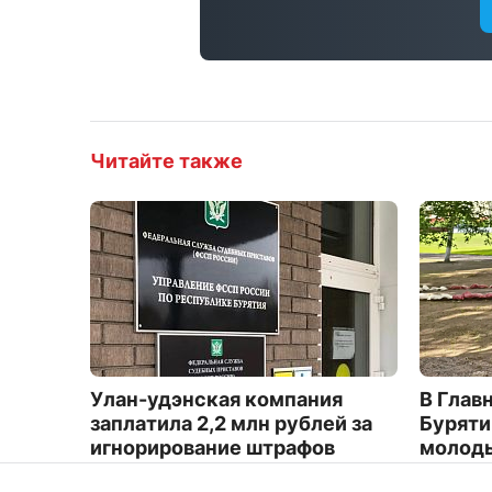
Читайте также
Улан-удэнская компания
В Глав
заплатила 2,2 млн рублей за
Буряти
игнорирование штрафов
молод
1134
3548