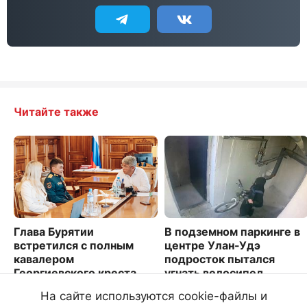
Читайте также
Глава Бурятии
В подземном паркинге в
встретился с полным
центре Улан-Удэ
кавалером
подросток пытался
Георгиевского креста
угнать велосипед
Николаем Куменовым
2892
На сайте используются cookie-файлы и
6314