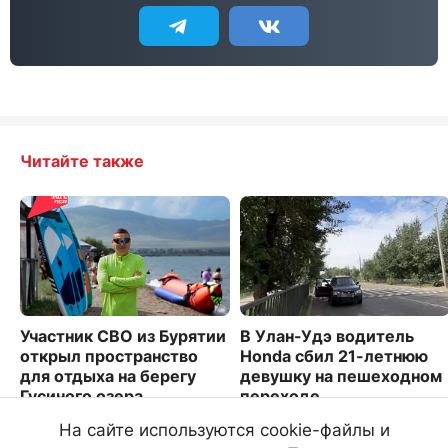
Читайте также
Участник СВО из Бурятии
В Улан-Удэ водитель
открыл пространство
Honda сбил 21-летнюю
для отдыха на берегу
девушку на пешеходном
Гусиного озера
переходе
7923
4721
На сайте используются cookie-файлы и