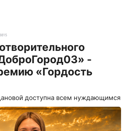
8815
готворительного
ДоброГород03» -
премию «Гордость
ановой доступна всем нуждающимся